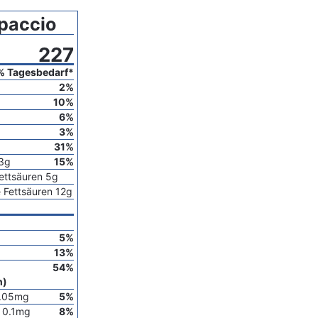
paccio
227
% Tagesbedarf*
2
%
10
%
6
%
3
%
31
%
3
g
15
%
ettsäuren
5
g
 Fettsäuren
12
g
5
%
13
%
54
%
h)
.05
mg
5
%
0.1
mg
8
%