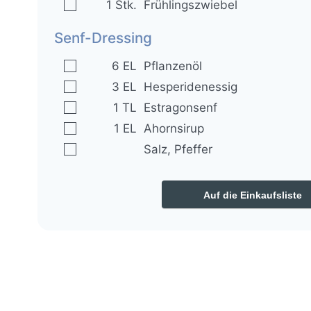
▢
1
Stk.
Frühlingszwiebel
Senf-Dressing
▢
6
EL
Pflanzenöl
▢
3
EL
Hesperidenessig
▢
1
TL
Estragonsenf
▢
1
EL
Ahornsirup
▢
Salz, Pfeffer
Auf die Einkaufsliste