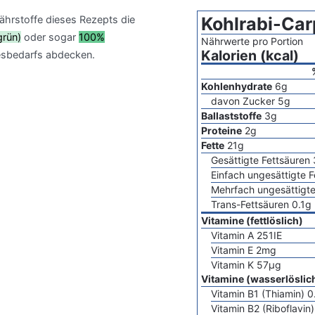
Nährstoffe dieses Rezepts die
Kohlrabi-Car
grün)
oder sogar
100%
Nährwerte pro Portion
Kalorien (kcal)
sbedarfs abdecken.
Kohlenhydrate
6
g
davon Zucker
5
g
Ballaststoffe
3
g
Proteine
2
g
Fette
21
g
Gesättigte Fettsäuren
Einfach ungesättigte F
Mehrfach ungesättigte
Trans-Fettsäuren
0.1
g
Vitamine (fettlöslich)
Vitamin A
251
IE
Vitamin E
2
mg
Vitamin K
57
µg
Vitamine (wasserlöslic
Vitamin B1 (Thiamin)
0
Vitamin B2 (Riboflavin)