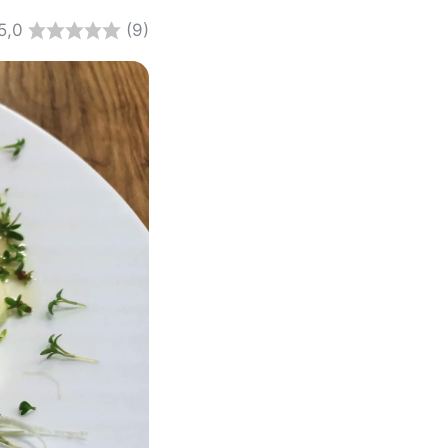
5,0
(9)