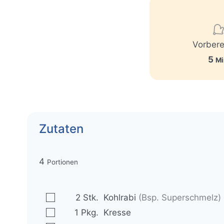
Vorbere
M
5
Mi
i
n
u
t
Zutaten
e
n
4
Portionen
▢
2
Stk.
Kohlrabi
(Bsp. Superschmelz)
▢
1
Pkg.
Kresse