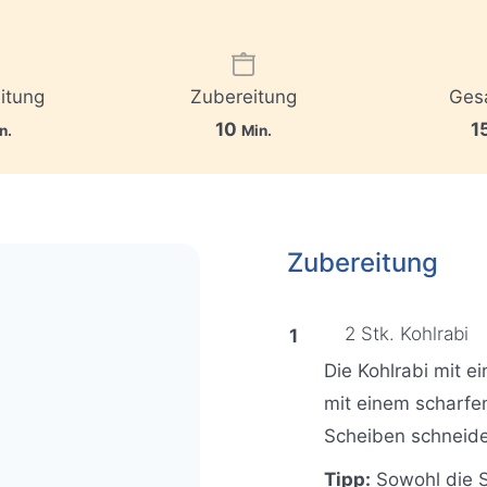
itung
Zubereitung
Ges
M
10
1
n.
Min.
i
n
u
Zubereitung
t
e
n
2 Stk. Kohlrabi
Die Kohlrabi mit e
mit einem scharfe
Scheiben schneid
Tipp:
Sowohl die Sc