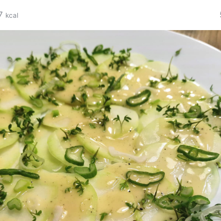
7
kcal