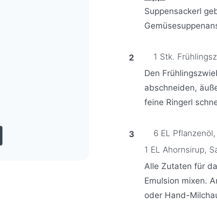
Suppensackerl geb
Gemüsesuppenans
1 Stk. Frühlings
Den Frühlingszwie
abschneiden, äuße
feine Ringerl schn
6 EL Pflanzenöl,
1 EL Ahornsirup,
Sa
Alle Zutaten für d
Emulsion mixen. 
oder Hand-Milcha