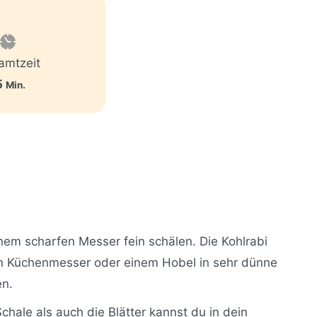
amtzeit
M
5
Min.
i
n
u
t
e
n
inem scharfen Messer fein schälen. Die Kohlrabi
n Küchenmesser oder einem Hobel in sehr dünne
en.
hale als auch die Blätter kannst du in dein