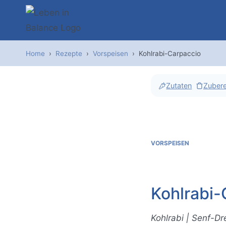
Zum
Inhalt
springen
Home
›
Rezepte
›
Vorspeisen
›
Kohlrabi-Carpaccio
Zutaten
Zubere
VORSPEISEN
Kohlrabi-
Kohlrabi | Senf-Dr