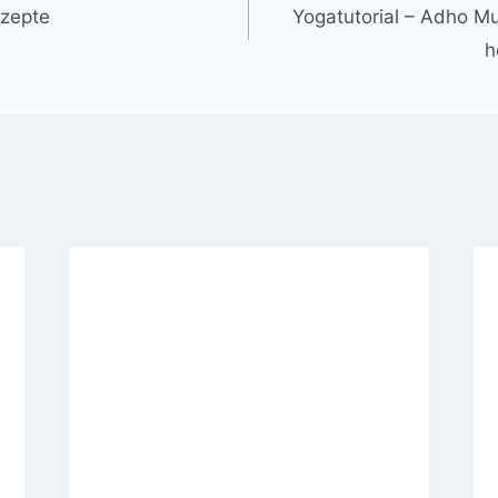
ezepte
Yogatutorial – Adho M
h