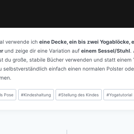
ial verwende ich
eine Decke, ein bis zwei Yogablöcke, 
er
und zeige dir eine Variation auf
einem Sessel/Stuhl
.
t du große, stabile Bücher verwenden und statt einem 
 selbstverständlich einfach einen normalen Polster oder
hmen.
ds Pose
#
Kindeshaltung
#
Stellung des Kindes
#
Yogatutorial
tion