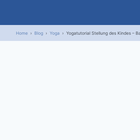
Zum
Inhalt
springen
Home
›
Blog
›
Yoga
›
Yogatutorial Stellung des Kindes – B