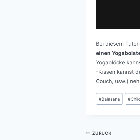
Bei diesem Tutor
einen Yogabolst
Yogablöcke kanns
-Kissen kannst du
Couch, usw.) ne
Schlagworte:
#
Balasana
#
Chil
Beitragsnaviga
ZURÜCK