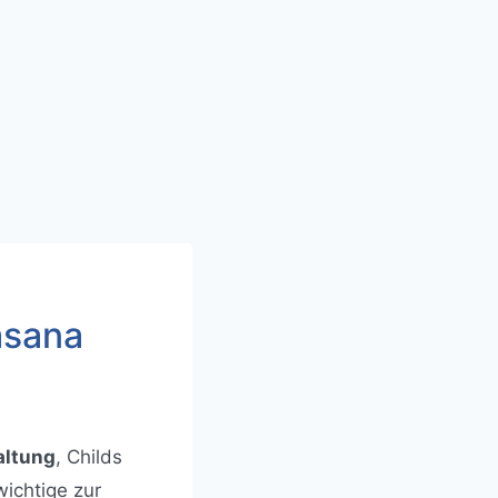
asana
altung
, Childs
wichtige zur