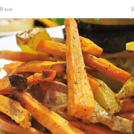
9
5
kcal