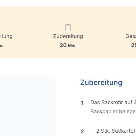
itung
Zubereitung
Ges
M
20
2
n.
Min.
i
n
u
Zubereitung
t
e
n
Das Backrohr auf 
Backpapier belege
2 Stk. Süßkartof