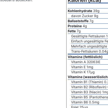
Kalorien (kcal)
Kohlenhydrate
39
g
davon Zucker
9
g
Ballaststoffe
7
g
Proteine
4
g
Fette
7
g
Gesättigte Fettsäuren
1
Einfach ungesättigte F
Mehrfach ungesättigte 
Trans-Fettsäuren
0.04
Vitamine (fettlöslich)
Vitamin A
32063
IE
Vitamin E
1
mg
Vitamin K
17
µg
Vitamine (wasserlöslich
Vitamin B1 (Thiamin)
0.
Vitamin B2 (Riboflavin)
Vitamin B3 (Niacin)
1
m
Vitamin B5 (Pantothens
Vitamin B6
0.5
mg
Folat
25
µg