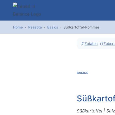
Zum
Inhalt
springen
Home
›
Rezepte
›
Basics
›
Süßkartoffel-Pommes
Zutaten
Zubere
BASICS
Süßkarto
Süßkartoffel | Salz