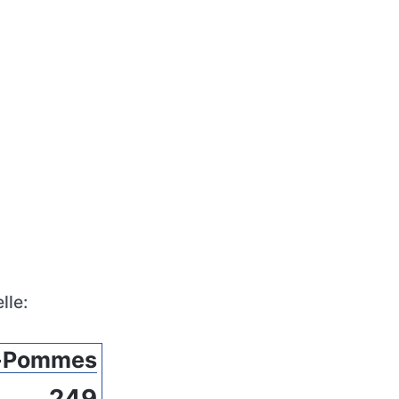
lle:
l-Pommes
249