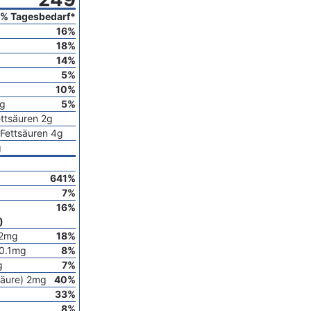
% Tagesbedarf*
16
%
18
%
14
%
5
%
10
%
g
5
%
ettsäuren
2
g
Fettsäuren
4
g
g
641
%
7
%
16
%
)
2
mg
18
%
0.1
mg
8
%
g
7
%
äure)
2
mg
40
%
33
%
8
%