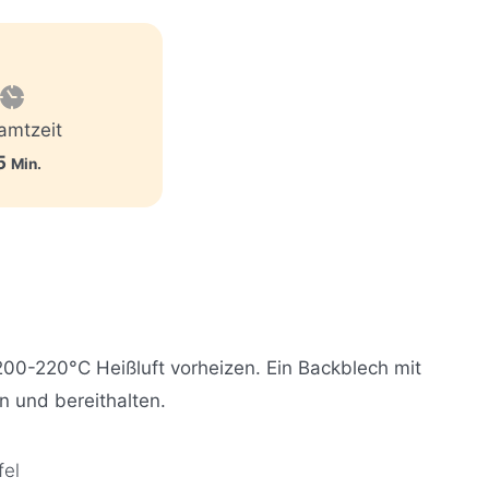
amtzeit
M
5
Min.
i
n
u
t
e
n
200-220°C Heißluft vorheizen. Ein Backblech mit
n und bereithalten.
fel