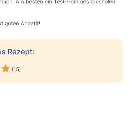
ommen. Am besten ein Test-Pommes rausholen
d guten Appetit!
es Rezept:
(15)