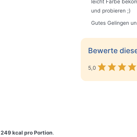
leicht Farbe bek
und probieren ;)
Gutes Gelingen un
Bewerte dies
5,0
t
249 kcal pro Portion
.