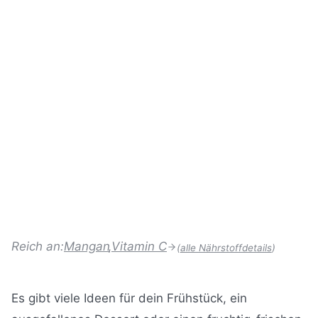
e
i
a
s
n
l
a
u
o
m
t
r
t
e
i
z
n
e
e
n
i
t
Reich an:
Mangan
,
Vitamin C
(
alle Nährstoffdetails
)
Es gibt viele Ideen für dein Frühstück, ein