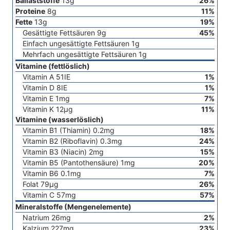
Ballaststoffe
13
g
26
%
Proteine
8
g
11
%
Fette
13
g
19
%
Gesättigte Fettsäuren
9
g
45
%
Einfach ungesättigte Fettsäuren
1
g
Mehrfach ungesättigte Fettsäuren
1
g
Vitamine (fettlöslich)
Vitamin A
51
IE
1
%
Vitamin D
8
IE
1
%
Vitamin E
1
mg
7
%
Vitamin K
12
µg
11
%
Vitamine (wasserlöslich)
Vitamin B1 (Thiamin)
0.2
mg
18
%
Vitamin B2 (Riboflavin)
0.3
mg
24
%
Vitamin B3 (Niacin)
2
mg
15
%
Vitamin B5 (Pantothensäure)
1
mg
20
%
Vitamin B6
0.1
mg
7
%
Folat
79
µg
26
%
Vitamin C
57
mg
57
%
Mineralstoffe (Mengenelemente)
Natrium
26
mg
2
%
Kalzium
227
mg
23
%