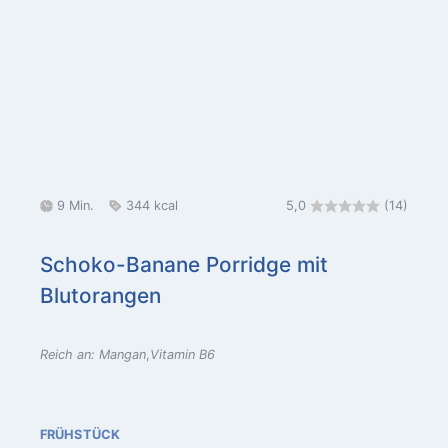
G
M
K
9
Min.
344
kcal
5,0
(14)
e
i
a
s
n
l
Schoko-Banane Porridge mit
a
u
o
Blutorangen
m
t
r
t
e
i
z
n
e
Reich an: Mangan
Vitamin B6
e
n
i
t
FRÜHSTÜCK