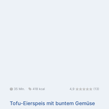
G
M
K
35
Min.
418
kcal
4,9
(13)
e
i
a
s
n
l
Tofu-Eierspeis mit buntem Gemüse
a
u
o