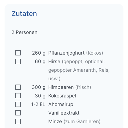
t
t
t
Zutaten
e
e
e
n
n
n
2
Personen
▢
260
g
Pflanzenjoghurt
(Kokos)
▢
60
g
Hirse
(gepoppt; optional:
gepoppter Amaranth, Reis,
usw.)
▢
300
g
Himbeeren
(frisch)
▢
30
g
Kokosraspel
▢
1-2
EL
Ahornsirup
▢
Vanilleextrakt
▢
Minze
(zum Garnieren)