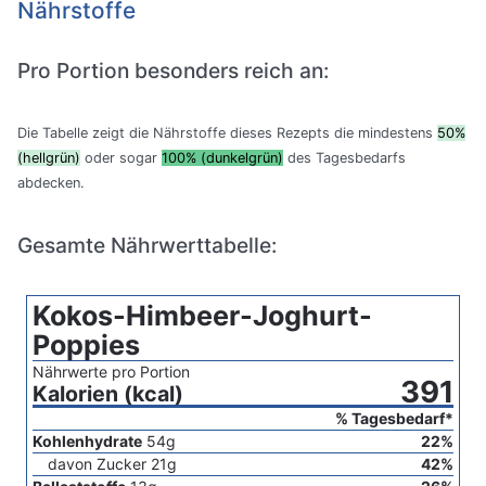
Nährstoffe
Pro Portion besonders reich an:
Die Tabelle zeigt die Nährstoffe dieses Rezepts die mindestens
50%
(hellgrün)
oder sogar
100% (dunkelgrün)
des Tagesbedarfs
abdecken.
Gesamte Nährwerttabelle:
Kokos-Himbeer-Joghurt-
Poppies
Nährwerte pro Portion
391
Kalorien (kcal)
% Tagesbedarf*
Kohlenhydrate
54
g
22
%
davon Zucker
21
g
42
%