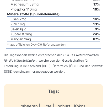
Magnesium
58
mg
17
%
Phosphor
110
mg
16
%
Mineralstoffe (Spurenelemente)
Eisen
2
mg
16
%
Zink
1
mg
13
%
Selen
6
µg
9
%
Kupfer
0.3
mg
24
%
Mangan
2
mg
67
%
* laut offiziellen D-A-CH Referenzwerten
Die Tagesbedarfswerte entsprechen den
D-A-CH-Referenzwerten
für die Nährstoffzufuhr
welche von den Gesellschaften für
Ernährung in Deutschland (DGE), Österreich (ÖGE) und der Schweiz
(SGE) gemeinsam herausgegeben werden.
Tags:
Himbeeren | Hirse | Joghurt | Kokos