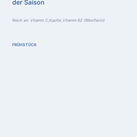
der Saison
m
t
r
t
e
i
z
n
e
Reich an: Vitamin C
Kupfer
Vitamin B2 (Riboflavin)
e
n
i
t
FRÜHSTÜCK