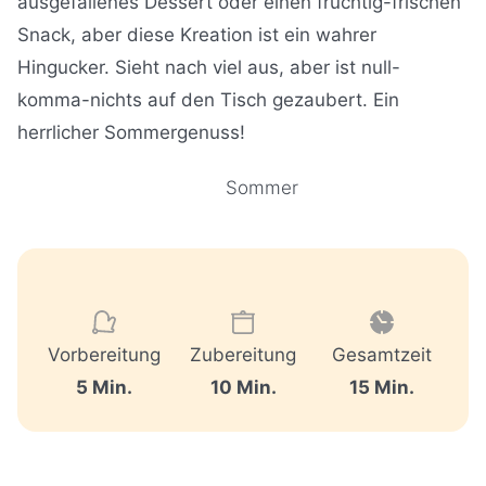
ausgefallenes Dessert oder einen fruchtig-frischen
Snack, aber diese Kreation ist ein wahrer
Hingucker. Sieht nach viel aus, aber ist null-
komma-nichts auf den Tisch gezaubert. Ein
herrlicher Sommergenuss!
Sommer
Vorbereitung
Zubereitung
Gesamtzeit
M
M
M
5
Min.
10
Min.
15
Min.
i
i
i
n
n
n
u
u
u