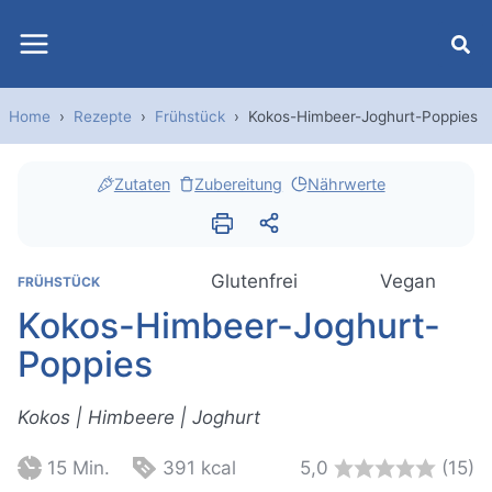
Zum
Inhalt
springen
Home
›
Rezepte
›
Frühstück
›
Kokos-Himbeer-Joghurt-Poppies
Zutaten
Zubereitung
Nährwerte
Glutenfrei
Vegan
FRÜHSTÜCK
Kokos-Himbeer-Joghurt-
Poppies
Kokos | Himbeere | Joghurt
G
M
K
15
Min.
391
kcal
5,0
(15)