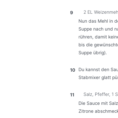
2 EL Weizenmeh
Nun das Mehl in d
Suppe nach und n
rühren, damit kei
bis die gewünschte
Suppe übrig).
Du kannst den Sau
Stabmixer glatt pü
Salz, Pfeffer,
1 S
Die Sauce mit Salz
Zitrone abschmec