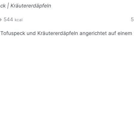
ck | Kräutererdäpfeln
K
544
5
kcal
a
l
o
r
i
e
n