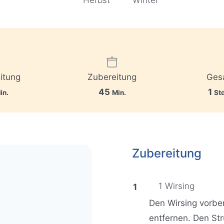
Herbst
Winter
itung
Zubereitung
Ges
M
S
45
1
in.
Min.
Std
i
t
n
u
u
n
Zubereitung
t
d
e
e
n
1 Wirsing
Den Wirsing vorber
entfernen. Den St