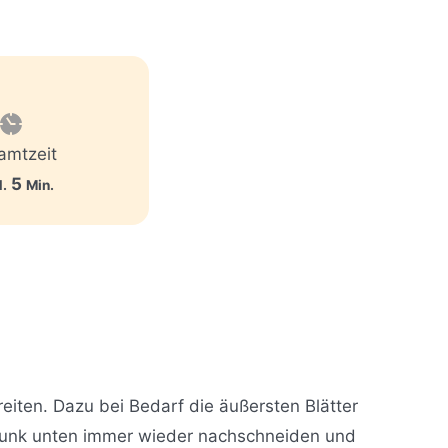
amtzeit
M
5
.
Min.
i
n
u
t
e
n
eiten. Dazu bei Bedarf die äußersten Blätter
runk unten immer wieder nachschneiden und