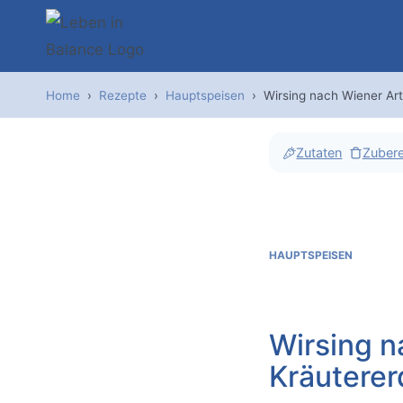
Zum
Inhalt
springen
Home
›
Rezepte
›
Hauptspeisen
›
Wirsing nach Wiener Ar
Zutaten
Zubere
HAUPTSPEISEN
Wirsing n
Kräuterer