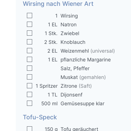
Wirsing nach Wiener Art
▢
1
Wirsing
▢
1
EL
Natron
▢
1
Stk.
Zwiebel
▢
2
Stk.
Knoblauch
▢
2
EL
Weizenmehl
(universal)
▢
1
EL
pflanzliche Margarine
▢
Salz, Pfeffer
▢
Muskat
(gemahlen)
▢
1
Spritzer
Zitrone
(Saft)
▢
1
TL
Dijonsenf
▢
500
ml
Gemüsesuppe klar
Tofu-Speck
▢
150
g
Tofu geräuchert