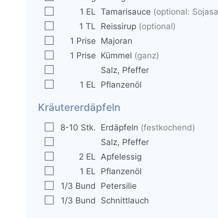
▢
1
EL
Tamarisauce
(optional: Sojas
▢
1
TL
Reissirup
(optional)
▢
1
Prise
Majoran
▢
1
Prise
Kümmel
(ganz)
▢
Salz, Pfeffer
▢
1
EL
Pflanzenöl
Kräutererdäpfeln
▢
8-10
Stk.
Erdäpfeln
(festkochend)
▢
Salz, Pfeffer
▢
2
EL
Apfelessig
▢
1
EL
Pflanzenöl
▢
1/3
Bund
Petersilie
▢
1/3
Bund
Schnittlauch